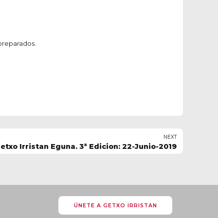
 preparados.
NEXT
etxo Irristan Eguna. 3ª Edicion: 22-Junio-2019
ÚNETE A GETXO IRRISTAN