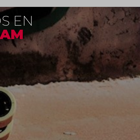
S EN
RAM
ribekosta
#g
#getxo
#get