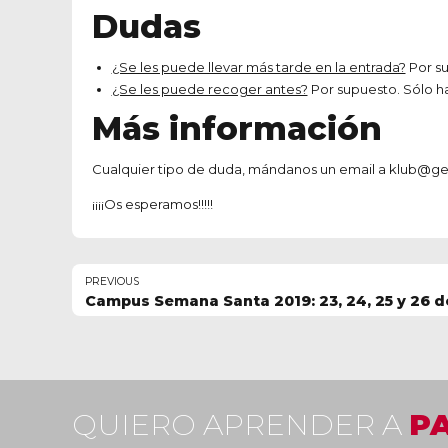
Dudas
¿Se les puede llevar más tarde en la entrada?
Por su
¿Se les puede recoger antes?
Por supuesto. Sólo ha
Más información
Cualquier tipo de duda, mándanos un email a klub@get
¡¡¡¡Os esperamos!!!!!
PREVIOUS
Campus Semana Santa 2019: 23, 24, 25 y 26 de
QUIERO APRENDER A
P