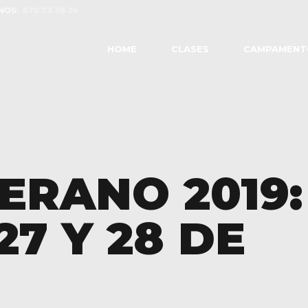
NOS:
670 73 38 24
HOME
CLASES
CAMPAMENT
ERANO 2019:
 27 Y 28 DE