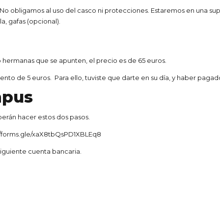
o obligamos al uso del casco ni protecciones. Estaremos en una superf
a, gafas (opcional).
o hermanas que se apunten, el precio es de 65 euros.
ento de 5 euros. Para ello, tuviste que darte en su día, y haber paga
mpus
eberán hacer estos dos pasos.
//forms.gle/xaX8tbQsPD1XBLEq8
siguiente cuenta bancaria.