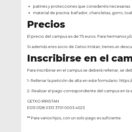
patines y protecciones que consideréis necesarias. N
material de piscina: bañador, chancletas, gorro, toall
Precios
El precio del campus es de 75 euros. Para hermanos y/
Si además eres socio de Getxo Irristan, tienes un descu
Inscribirse en el ca
Para inscribirse en el campus se deberá rellenar, se d
1- Rellenar la petición de alta en este formulario:
https:
2- Realizar el pago correspondiente del campus en la 
GETXO IRRISTAN
ES15 0128 0313 3701 0003 4023
** Para varios hijos, con un solo pago es suficiente.