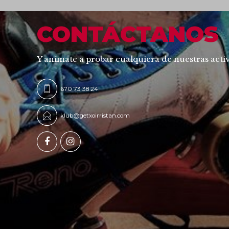
CONTÁCTANOS
Y anímate a probar cualquiera de nuestras acti
670 73 38 24
klub@getxoirristan.com