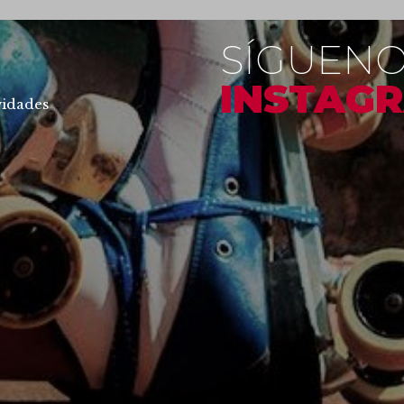
SÍGUENO
INSTAG
vidades
#getxo
#u