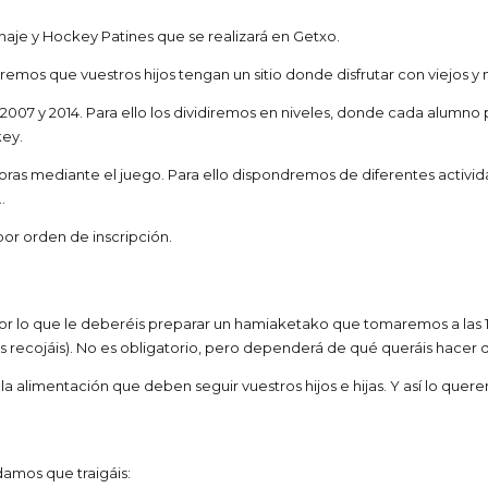
naje y Hockey Patines que se realizará en Getxo.
remos que vuestros hijos tengan un sitio donde disfrutar con viejos y
 2007 y 2014. Para ello los dividiremos en niveles, donde cada alumno
key.
motoras mediante el juego. Para ello dispondremos de diferentes activi
…
por orden de inscripción.
Por lo que le deberéis preparar un hamiaketako que tomaremos a las
les recojáis). No es obligatorio, pero dependerá de qué queráis hacer
 alimentación que deben seguir vuestros hijos e hijas. Y así lo quer
amos que traigáis: