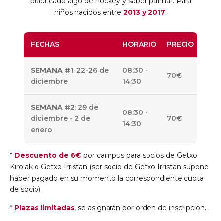
practicado algo de hockey y saber patinar. Para
niños nacidos entre
2013 y 2017
.
FECHAS
HORARIO
PRECIO
SEMANA #1
: 22-26 de
08:30 -
70€
diciembre
14:30
SEMANA #2
: 29 de
08:30 -
diciembre - 2 de
70€
14:30
enero
*
Descuento de 6€
por campus para socios de Getxo
Kirolak o Getxo Irristan (ser socio de Getxo Irristan supone
haber pagado en su momento la correspondiente cuota
de socio)
*
Plazas limitadas
, se asignarán por orden de inscripción.