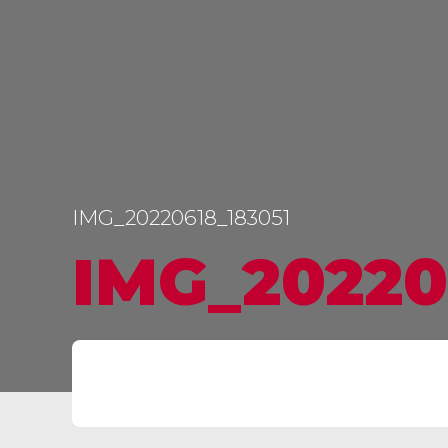
IMG_20220618_183051
IMG_20220