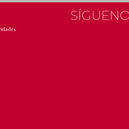
SÍGUENO
INSTAG
vidades
#getxo
#u