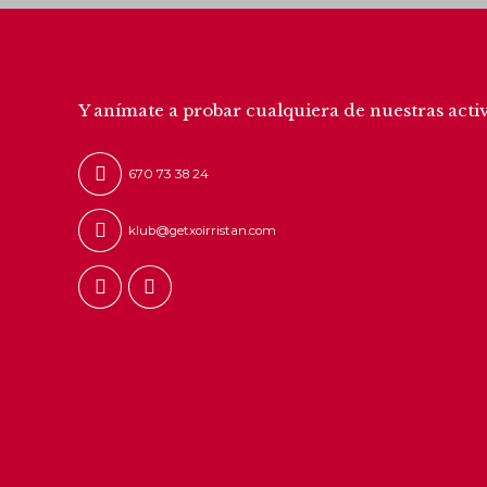
CONTÁCTANOS
Y anímate a probar cualquiera de nuestras acti
670 73 38 24
klub@getxoirristan.com