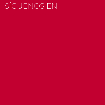
SÍGUENOS EN
INSTAGRAM
#getxo
#uribekosta
#g
#getxo