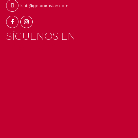
klub@getxoirristan.com
SÍGUENOS EN
INSTAGRAM
#getxo
#uribekosta
#g