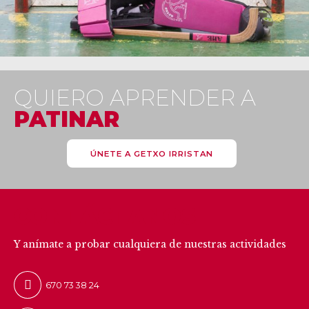
QUIERO APRENDER A
PATINAR
ÚNETE A GETXO IRRISTAN
CONTÁCTANOS
Y anímate a probar cualquiera de nuestras actividades
670 73 38 24