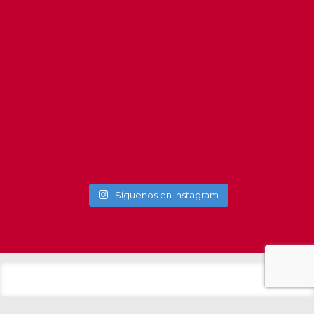
#getxo
#get
Síguenos en Instagram