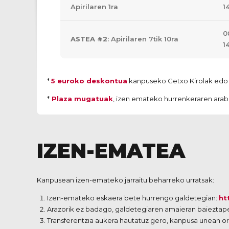
Apirilaren 1ra
1
0
ASTEA #2
: Apirilaren 7tik 10ra
1
*
5 euroko deskontua
kanpuseko Getxo Kirolak edo G
*
Plaza mugatuak
, izen emateko hurrenkeraren arabe
IZEN-EMATEA
Kanpusean izen-emateko jarraitu beharreko urratsak:
Izen-emateko eskaera bete hurrengo galdetegian:
ht
Arazorik ez badago, galdetegiaren amaieran baieztap
Transferentzia aukera hautatuz gero, kanpusa unean o