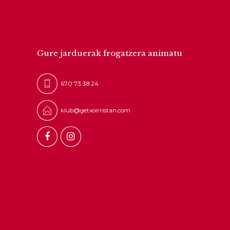
JARRI GUREKIN
HARREMANETA
Gure jarduerak frogatzera animatu
670 73 38 24
klub@getxoirristan.com