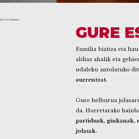
GURE E
Familia bizitza eta ha
aldiaz ahalik eta gehie
udaleku antolatuko d
aurrentzat.
Gure helburua jolasar
da. Horretarako hainba
partiduak, ginkanak, 
jolasak.