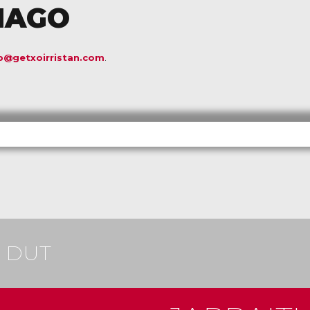
IAGO
b@getxoirristan.com
.
I DUT