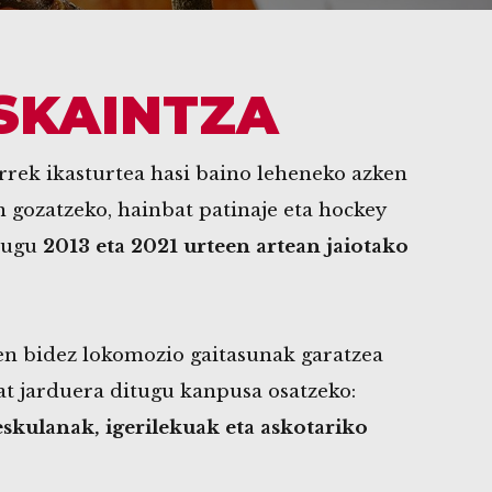
SKAINTZA
urrek ikasturtea hasi baino leheneko azken
n gozatzeko, hainbat patinaje eta hockey
itugu
2013 eta 2021 urteen artean jaiotako
en bidez lokomozio gaitasunak garatzea
t jarduera ditugu kanpusa osatzeko:
eskulanak, igerilekuak eta askotariko