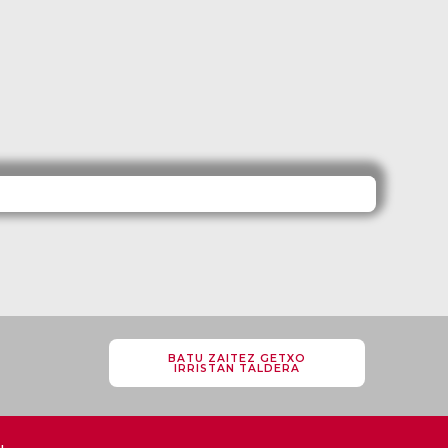
BATU ZAITEZ GETXO
IRRISTAN TALDERA