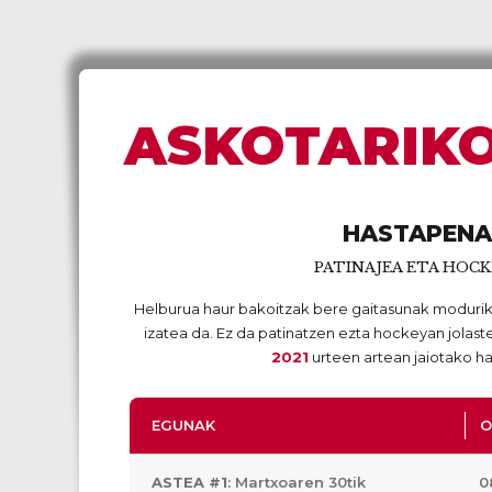
ASKOTARIKO
HASTAPENA
PATINAJEA ETA HOCK
Helburua haur bakoitzak bere gaitasunak modurik
izatea da. Ez da patinatzen ezta hockeyan jolast
2021
urteen artean jaiotako ha
EGUNAK
O
ASTEA #1
: Martxoaren 30tik
0