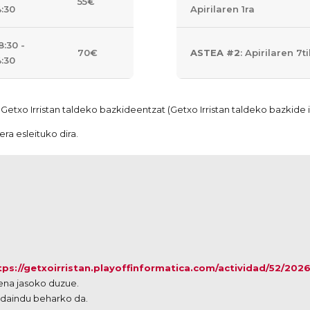
55€
4:30
Apirilaren 1ra
8:30 -
70€
ASTEA #2
: Apirilaren 7ti
4:30
etxo Irristan taldeko bazkideentzat (Getxo Irristan taldeko bazkide
ra esleituko dira.
tps://getxoirristan.playoffinformatica.com/actividad/52/2
ena jasoko duzue.
rdaindu beharko da.