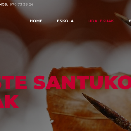
NOS:
670 73 38 24
HOME
ESKOLA
UDALEKUAK
STE SANTUK
AK