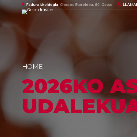
Fadura kiroldegia
Chopos Etorbidea, 60, Getxo
LLÁMA
HOME
2026KO A
UDALEKU