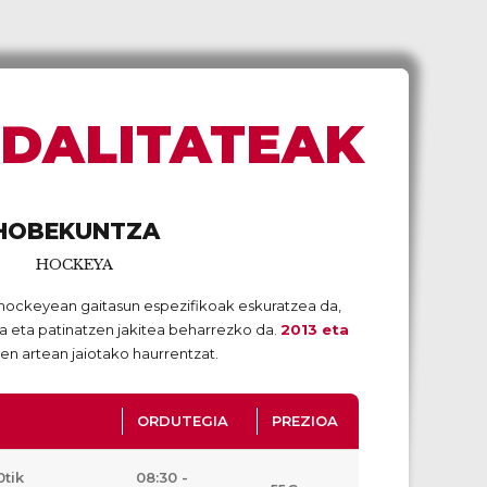
ODALITATEAK
HOBEKUNTZA
HOCKEYA
hockeyean gaitasun espezifikoak eskuratzea da,
na eta patinatzen jakitea beharrezko da.
2013 eta
en artean jaiotako haurrentzat.
ORDUTEGIA
PREZIOA
0tik
08:30 -