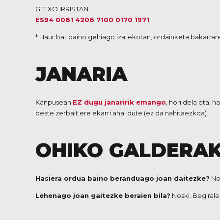
GETXO IRRISTAN
ES94 0081 4206 7100 0170 1971
* Haur bat baino gehiago izatekotan, ordainketa bakarrar
JANARIA
Kanpusean
E
Z
dugu janaririk emango
, hori dela eta, 
beste zerbait ere ekarri ahal dute (ez da nahitaezkoa).
OHIKO GALDERA
Hasiera ordua baino beranduago joan daitezke?
Nos
Lehenago joan gaitezke beraien bila?
Noski. Begirale