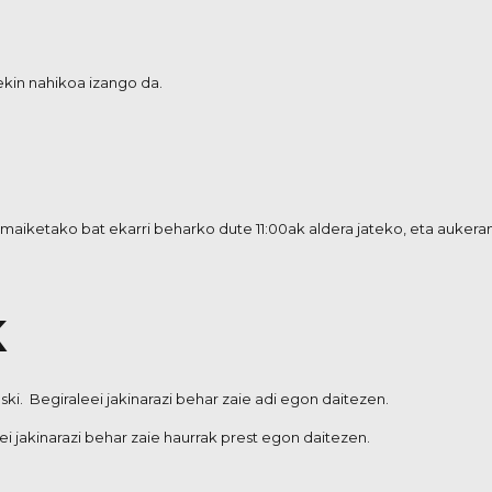
ekin nahikoa izango da.
hamaiketako bat ekarri beharko dute 11:00ak aldera jateko, eta aukeran,
K
ki. Begiraleei jakinarazi behar zaie adi egon daitezen.
ei jakinarazi behar zaie haurrak prest egon daitezen.