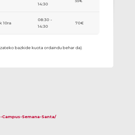
55€
14:30
08:30 -
k 10ra
70€
14:30
 izateko bazkide kuota ordaindu behar da).
026-Campus-Semana-Santa/