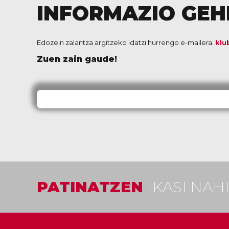
INFORMAZIO GEH
Edozein zalantza argitzeko idatzi hurrengo e-mailera:
klu
Zuen zain gaude!
PATINATZEN
IKASI NAH