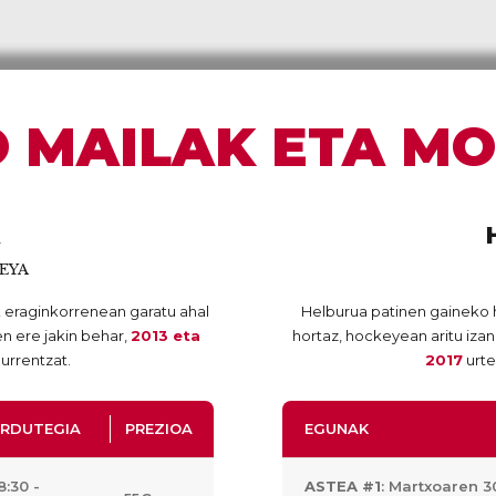
 MAILAK ETA M
EYA
 eraginkorrenean garatu ahal
Helburua patinen gaineko 
en ere jakin behar,
2013 eta
hortaz, hockeyean aritu iza
urrentzat.
2017
urte
RDUTEGIA
PREZIOA
EGUNAK
8:30 -
ASTEA #1
: Martxoaren 3