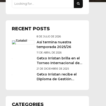
RECENT POSTS
8 DE JULIO DE 2026
Así termina nuestra
temporada 2025/26
11 DE ABRIL DE 2026
Getxo Irristan brilla en el
Torneo Internacional de
Hockey en Calafell
21 DE DICIEMBRE DE 2025
Getxo Irristan recibe el
Diploma de Gestión
Avanzada de EUSKALIT,
primer paso hacia la
excelencia
CATEGORIES