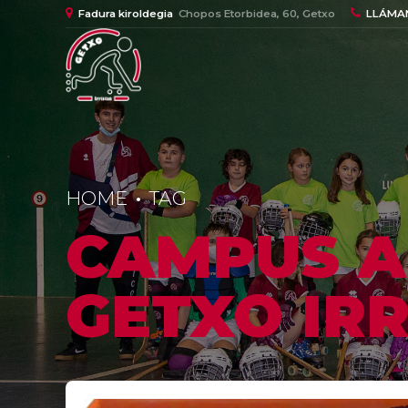
Fadura kiroldegia
Chopos Etorbidea, 60, Getxo
LLÁMA
HOME
TAG
CAMPUS A
GETXO IR