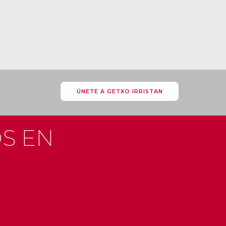
ÚNETE A GETXO IRRISTAN
S EN
RAM
ribekosta
#g
#getxo
#get