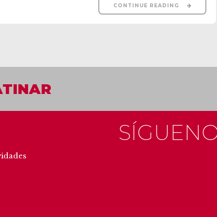
CONTINUE READING
ATINAR
SÍGUENO
INSTAG
vidades
#getxo
#u