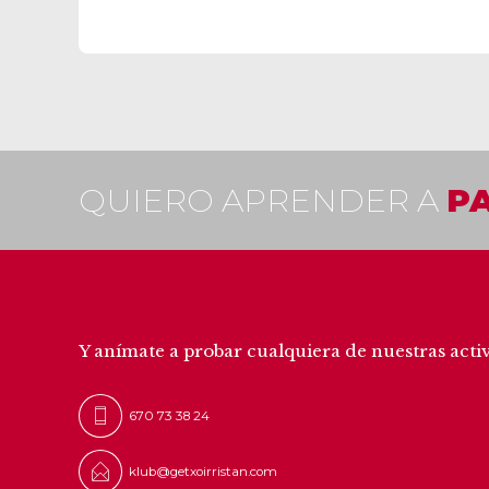
QUIERO APRENDER A
P
CONTÁCTANOS
Y anímate a probar cualquiera de nuestras acti
670 73 38 24
klub@getxoirristan.com