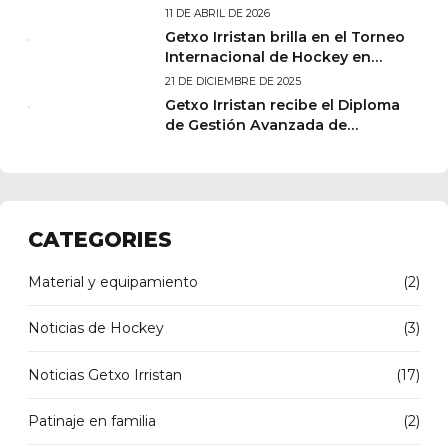
11 DE ABRIL DE 2026
Getxo Irristan brilla en el Torneo
Internacional de Hockey en
Calafell
21 DE DICIEMBRE DE 2025
Getxo Irristan recibe el Diploma
de Gestión Avanzada de
EUSKALIT, primer paso hacia la
excelencia
CATEGORIES
Material y equipamiento
(2)
Noticias de Hockey
(3)
Noticias Getxo Irristan
(17)
Patinaje en familia
(2)